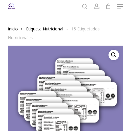
Menu
Skip
to
search
account
main
content
Inicio
Etiqueta Nutricional
15 Etiquetados
Nutricionales