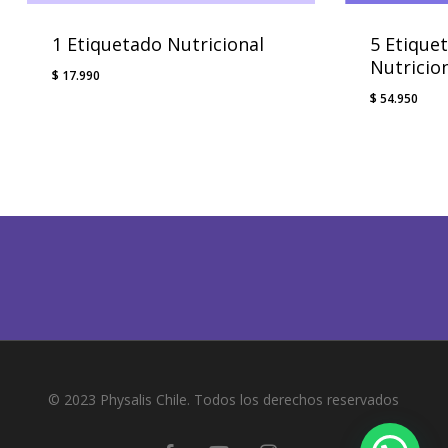
1 Etiquetado Nutricional
5 Etique
Nutricio
$
17.990
$
54.950
© 2023 Physalis Chile. Todos los derechos reservados